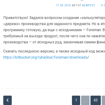
17.03.2016
АВТОР
NEWPOST
·
0 
Приветствую! Задался вопросом создания «калькулятора
«дерево» производства для заданного предмета. Но в и
программку готовую, да еще с исходниками — Foreman. В 
требуемый на выходе продукт, после чего она по нажати
производства — от исходных руд, заканчивая самим фин
Скачать последнюю версию, а также исходный код можн
https://bitbucket.org/rybadour/foreman/downloads
/
Пагинация
1
…
43