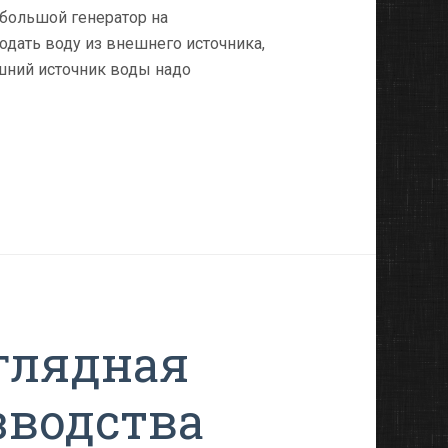
й большой генератор на
дать воду из внешнего источника,
ешний источник воды надо
глядная
зводства