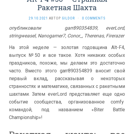
Ракетная Шахта
29.10.2021
АВТОР
GILDOR
·
0 COMMENTS
опубликовали
garr890354839, everLord
,
stringweasel, Nanogamer7, Conor_, Therenas, Firerazer
На этой неделе — золотая годовщина Alt-F4,
выпуск №50 и все такое. Хотя никаких особых
праздников, похоже, мы делаем это достаточно
часто. Вместо этого garr890354839 вносит свой
первый вклад, рассказывая о некоторых
странностях и математике, связанных с ракетными
шахтами. Затем everLord представляет еще одно
событие сообщества, организованное comfy
командой, под названием «Biter Battle
Championship»!