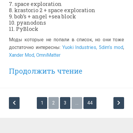
7. space exploration
8. krastorio 2 + space exploration
9. bob’s + angel +sea block
10. pyanodons
11. PyBlock
Моды которые не попали в список, но они тоже
достаточно интересны:
Yuoki Industries,
5dim’s mod
,
Xander Mod,
OmniMatter
Продолжить чтение
Пагинация
1
2
3
…
44
записей