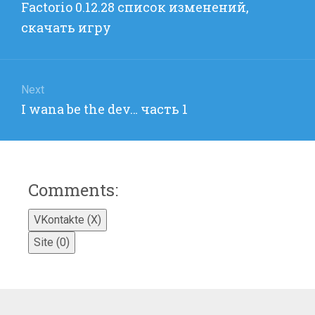
Previous
Factorio 0.12.28 список изменений,
записям
post:
скачать игру
Next
Next
I wana be the dev… часть 1
post:
Comments:
VKontakte (
X
)
Site (0)
ДОБАВИТЬ КОММЕНТАРИЙ