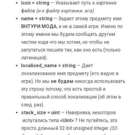
icon = string
— Указывает путь к картинке
файла
(и к файлу картинки. ага)
.
name = string
— Задает этому предмету имя
ВНТУРИ МОДА
, а не в самой игре. Имено по
этому имени мы будем сообщать другим
частям кода что мы хотим, но чтобы не
запутаться пишите так, как оно есть (только
латиницей).
localised_name = string
— Дает
локализованое имя предмету (его видно в
игре). Но мы
не будем
никогда использовать
эту строку потому, что есть простой и
правильный способ локализации (об этом в
след. раз).
stack_size = uint
— Наверняка, некоторое
испугались типа
«Uint»
? Не пугайтесь, это
просто длинный 32-bit unsigned integer
(32-