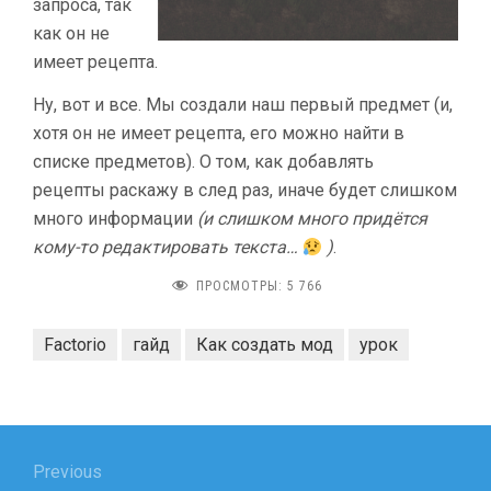
запроса, так
как он не
имеет рецепта.
Ну, вот и все. Мы создали наш первый предмет (и,
хотя он не имеет рецепта, его можно найти в
списке предметов). О том, как добавлять
рецепты раскажу в след раз, иначе будет слишком
много информации
(и слишком много придётся
кому-то редактировать текста…
)
.
ПРОСМОТРЫ:
5 766
Factorio
гайд
Как создать мод
урок
Навигация
по
Previous