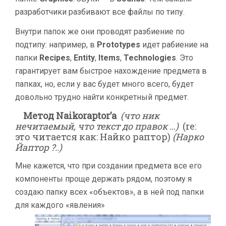
разработчики разбивают все файлы по типу.
Внутри папок же они проводят разбиение по
подтипу: например, в
Prototypes
идет рабиение на
папки
Recipes
,
Entity
,
Items
,
Technologies
. Это
гарантирует вам быстрое нахождение предмета в
папках, но, если у вас будет много всего, будет
довольно трудно найти конкретный предмет.
Метод Naikoraptor’a
(что ник
нечитаемый, что текст до правок …)
(re:
это читается как: Найко раптор)
(Нарко
Йаптор ?..)
Мне кажется, что при создании предмета все его
компоненты проще держать рядом, поэтому я
создаю папку всех «объектов», а в ней под папки
для каждого «явления»