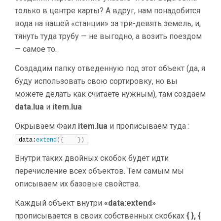
только в центре карты? А вдруг, нам понадобится
вода на нашей «станции» за три-девять земель, и,
тянуть туда трубу — не выгодно, а возить поездом
— самое то.
Создадим папку отведенную под этот объект (да, я
буду использовать свою сортировку, но вы
можете делать как считаете нужным), там создаем
data.lua
и
item.lua
Окрываем Фаил
item.lua
и прописываем туда :
data:
extend
({
})
Внутри таких двойных скобок будет идти
перечисление всех объектов. Тем самым мы
описываем их базовые свойства.
Каждый объект внутри
«data:extend»
прописывается в своих собственных скобках
{ }, {