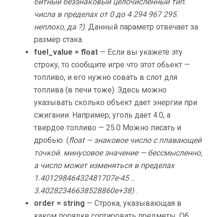
битный беззнаковый целочисленный тип.
числа в пределах от 0 до
4 294 967 295.
неплохо, да ?)
. Данный параметр отвечает за
размер стака.
fuel_value = float
— Если вы укажете эту
строку, то сообщите игре что этот обьект —
топливо, и его нужно совать в слот для
топлива (в печи тоже). Здесь можно
указывать сколько объект дает энергии при
сжигании. Например, уголь дает 4.0, а
твердое топливо — 25.0 Можно писать и
дробью. (
float — знаковое число с плавающей
точкой. минусовое значение — бессмысленно,
а число может изменяться в пределах
1.40129846432481707e-45 ..
3.40282346638528860e+38)
.
order = string
— Строка, указывающая в
каком порядке сортировать предметы. Об