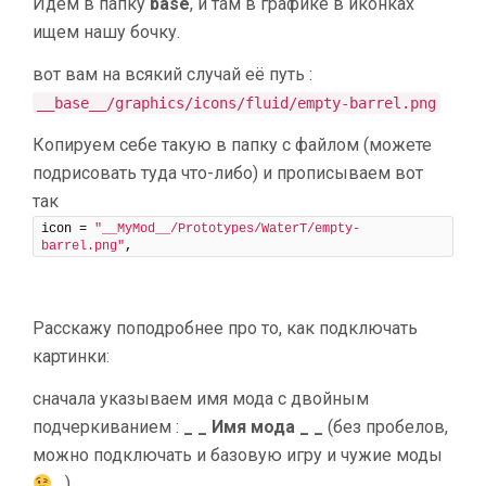
Идем в папку
base
, и там в графике в иконках
ищем нашу бочку.
вот вам на всякий случай её путь :
__base__/graphics/icons/fluid/empty-barrel.png
Копируем себе такую в папку с файлом (можете
подрисовать туда что-либо) и прописываем вот
так
icon = 
"__MyMod__/Prototypes/WaterT/empty-
barrel.png"
,
Расскажу поподробнее про то, как подключать
картинки:
сначала указываем имя мода с двойным
подчеркиванием :
_ _ Имя мода _ _
(без пробелов,
можно подключать и базовую игру и чужие моды
),