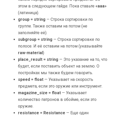
этом в следующем гайде. Пока ставьте
«aaa»
(латиница).
group = string
— Строка сортировки по
группе. Также оставим на потом (не
заполняйте её).
subgroup = string
— Строка сортировке по
полосе. И её оставим на потом (указывайте
raw-material
)
place_result = string
— Это указание на то, что
будет, если поставить объект на землю. О
постройках мы также будем говорить.
speed = float
— Указывает на скорость
предмета, если это оружие или инструмент.
magazine_size = float
— Указывает
количество патронов в обойме, если это
оружие.
resistance = Resistance
— Еще один