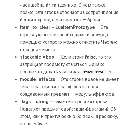
«волшебный» тип данных. О нем также
позже. Эта строка отвечает за сопротивления
брони к урону, если предмет — броня.
item_to_clear = LuaItemPrototype
— Эта
строка указывает необходимый ресурс, с
помощью которого можно отчистить Чертеж
от содержимого.
stackable = bool
— Если стоит
false,
то это
запрещает предмету стакаться. Однако,
проще это делать указывая
.
stack_size = 
1
module_effects
— Эта строка вовсе не имеет
типа. Она отвечает за эффекты если
создаваемый предмет — модуль эффектов.
flags = string
— самая интересная строка.
Наделяет предмет свойствами(флагами). Об
этом, как и практически о бо всем, я раскажу,
но не сейчас.