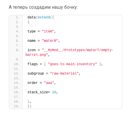
А теперь создадим нашу бочку:
data:
extend
({
{
type = 
"item"
,
name = 
"WaterB"
,
icon = 
"__MyMod__/Prototypes/WaterT/empty-
barrel.png"
,
flags = 
{
"goes-to-main-inventory"
}
,
subgroup = 
"raw-material"
,
order = 
"aaa"
,
stack_size= 
10
,
}
,
})