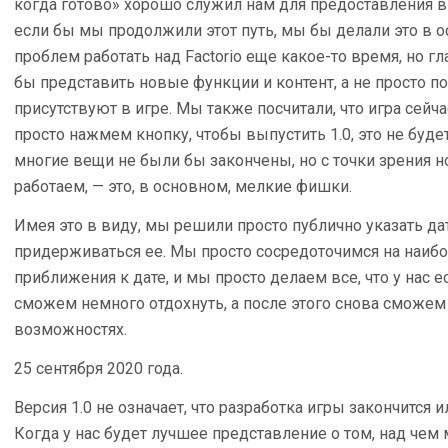
когда готово» хорошо служил нам для предоставления в
если бы мы продолжили этот путь, мы бы делали это в ос
проблем работать над Factorio еще какое-то время, но г
бы представить новые функции и контент, а не просто п
присутствуют в игре. Мы также посчитали, что игра сейч
просто нажмем кнопку, чтобы выпустить 1.0, это не буде
многие вещи не были бы закончены, но с точки зрения но
работаем, — это, в основном, мелкие фишки.
Имея это в виду, мы решили просто публично указать д
придерживаться ее. Мы просто сосредоточимся на наиб
приближения к дате, и мы просто делаем все, что у нас е
сможем немного отдохнуть, а после этого снова сможем 
возможностях.
25 сентября 2020 года.
Версия 1.0 не означает, что разработка игры закончится и
Когда у нас будет лучшее представление о том, над чем 