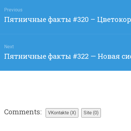
гация
Previous
Previous
Пятничные факты #320 – Цветоко
сям
post:
Next
Next
Пятничные факты #322 — Новая си
post:
Comments:
VKontakte (
X
)
Site (0)