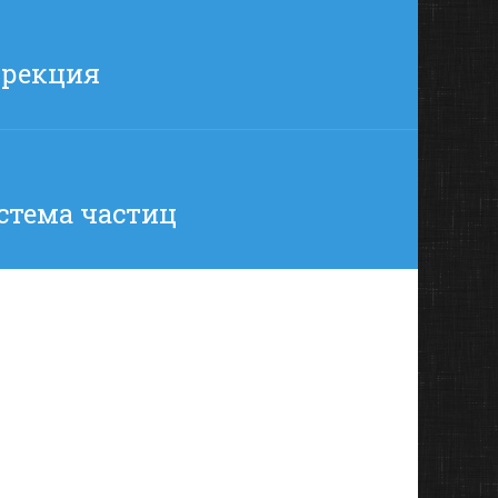
ррекция
стема частиц