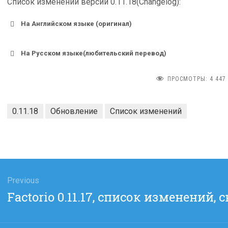
Список изменений версии 0.11.18(Changelog):
На Английском языке (оригинал)
На Русском языке(любительский перевод)
ПРОСМОТРЫ:
4 447
0.11.18
Обновление
Список изменений
гация
Previous
viewtopic.php?t=8997
Previous
Factorio 0.11.17, список изменений, 
сям
post:
viewtopic.php?t=9053