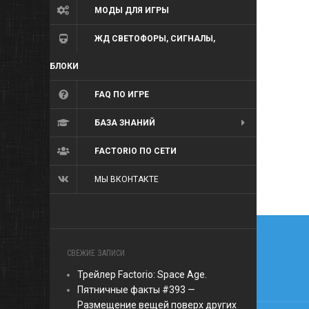
МОДЫ ДЛЯ ИГРЫ
ЖД СВЕТОФОРЫ, СИГНАЛЫ,
БЛОКИ
FAQ ПО ИГРЕ
БАЗА ЗНАНИЙ
FACTORIO ПО СЕТИ
МЫ ВКОНТАКТЕ
Нави
по
СВЕЖИЕ ЗАПИСИ
запи
Трейлер Factorio: Space Age.
Пятничные факты #393 —
Размещение вещей поверх других