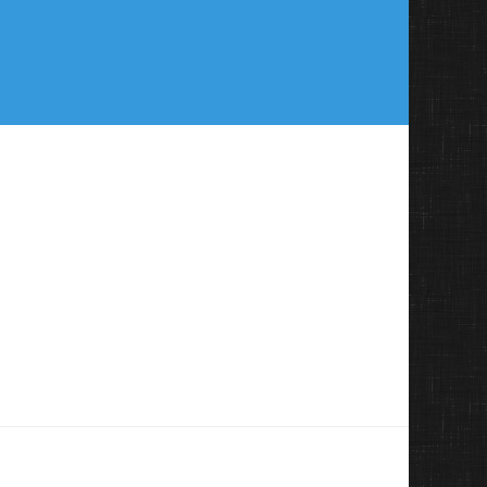
viewtopic.php?t=8986
viewtopic.php?
авторизоваться
.