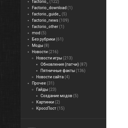
factorio_
(122)
Factorio_download
(1)
factorio_guide_
(5)
factorio_news
(109)
factorio_other
(1)
mod
(5)
Без рубрики
(61)
Моды
(8)
Новости
(216)
Новости игры
(213)
Обновления (патчи)
(87)
Пятничные факты
(136)
Новости сайта
(4)
Прочее
(31)
Гайды
(23)
Создание модов
(5)
Картинки
(2)
КроссПост
(15)