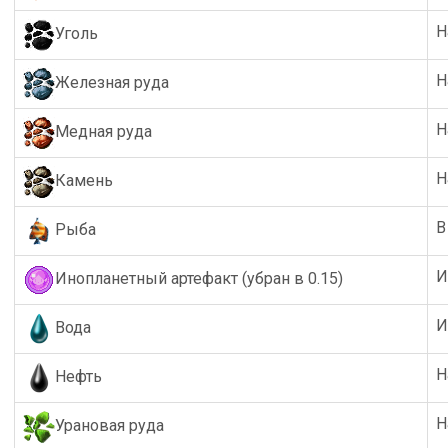
Н
Уголь
Н
Железная руда
Н
Медная руда
Н
Камень
В
Рыба
И
Инопланетный артефакт (убран в 0.15)
И
Вода
Н
Нефть
Н
Урановая руда