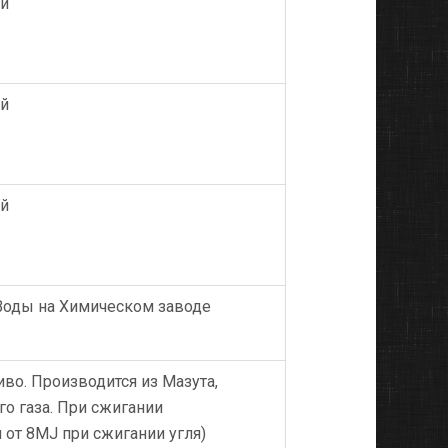
ий
ий
ий
 Воды на Химическом заводе
во. Производится из Мазута,
го газа. При сжигании
 от 8MJ при сжигании угля)