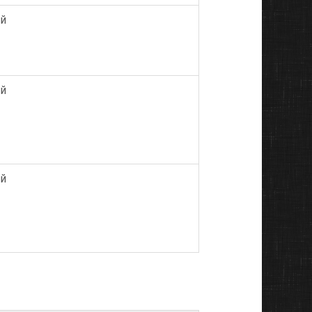
ий
ий
ий