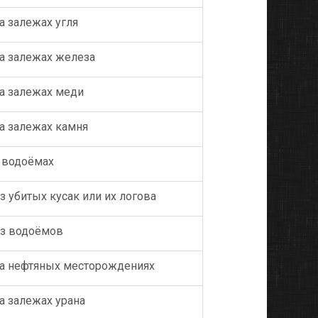
а залежах угля
а залежах железа
а залежах меди
а залежах камня
 водоёмах
з убитых кусак или их логова
з водоёмов
а нефтяных месторождениях
а залежах урана