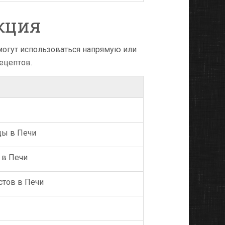
кция
могут использоваться напрямую или
ецептов.
ды в Печи
 в Печи
стов в Печи