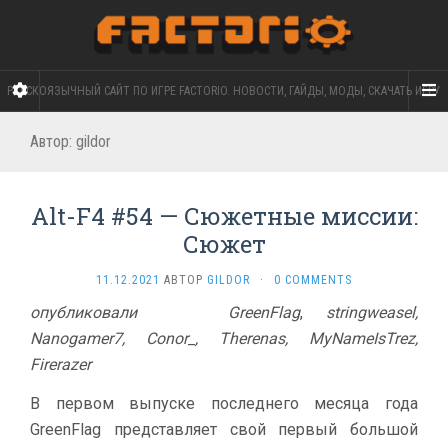
РУССКОЯЗЫЧНЫЙ САЙТ ПО ИГРЕ FACTORIO. НОВОСТИ, ГАЙДЫ, МОДЫ, СКАЧАТЬ ИГРУ
Автор:
gildor
Alt-F4 #54 — Сюжетные миссии:
Сюжет
11.12.2021
АВТОР
GILDOR
·
0 COMMENTS
опубликовали
GreenFlag
,
stringweasel,
Nanogamer7, Conor_, Therenas, MyNameIsTrez,
Firerazer
В первом выпуске последнего месяца года
GreenFlag представляет свой первый большой