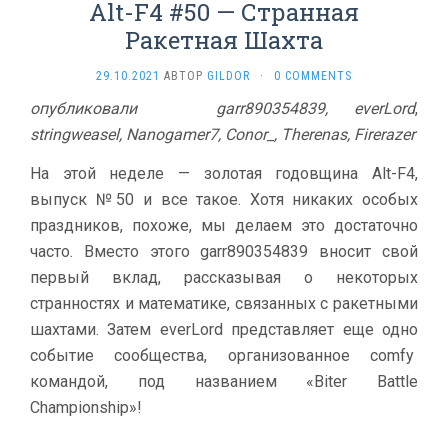
Alt-F4 #50 — Странная
Ракетная Шахта
29.10.2021
АВТОР
GILDOR
·
0 COMMENTS
опубликовали
garr890354839, everLord
,
stringweasel, Nanogamer7, Conor_, Therenas, Firerazer
На этой неделе — золотая годовщина Alt-F4,
выпуск №50 и все такое. Хотя никаких особых
праздников, похоже, мы делаем это достаточно
часто. Вместо этого garr890354839 вносит свой
первый вклад, рассказывая о некоторых
странностях и математике, связанных с ракетными
шахтами. Затем everLord представляет еще одно
событие сообщества, организованное comfy
командой, под названием «Biter Battle
Championship»!